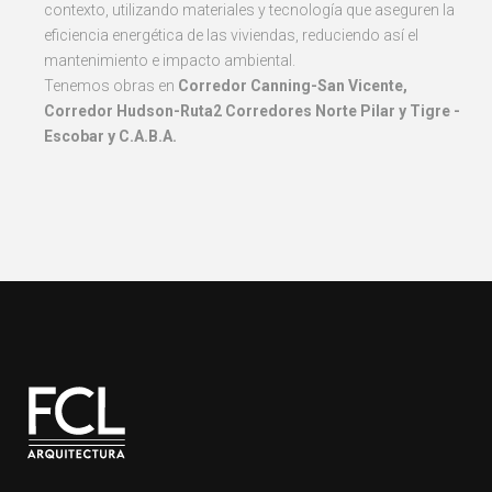
contexto, utilizando materiales y tecnología que aseguren la
eficiencia energética de las viviendas, reduciendo así el
mantenimiento e impacto ambiental.
Tenemos obras en
Corredor
Canning-San Vicente,
Corredor Hudson-Ruta2 Corredores Norte Pilar y Tigre -
Escobar y C.A.B.A.