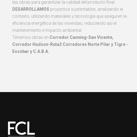
las obras para garantizar la calidad del producto final.
DESARROLLAMOS
proyectos sustentables, analizando el
contexto, utilizando materiales y tecnología que aseguren la
eficiencia energética de las viviendas, reduciendo así el
mantenimiento e impacto ambiental.
Tenemos obras en
Corredor
Canning-San Vicente,
Corredor Hudson-Ruta2 Corredores Norte Pilar y Tigre -
Escobar y C.A.B.A.