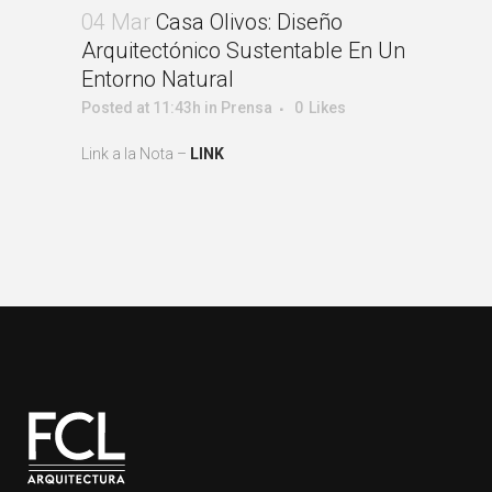
04 Mar
Casa Olivos: Diseño
Arquitectónico Sustentable En Un
Entorno Natural
Posted at 11:43h
in
Prensa
0
Likes
Link a la Nota –
LINK